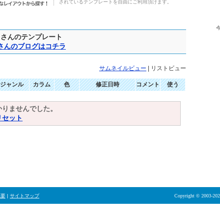
されているテンプレートを自由にご利用頂けます。
さんのテンプレート
さんのブログはコチラ
サムネイルビュー
| リストビュー
ジャンル
カラム
色
修正日時
コメント
使う
かりませんでした。
リセット
概要
|
サイトマップ
Copyright © 2003-