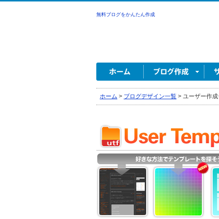
無料ブログをかんたん作成
ホーム
>
ブログデザイン一覧
>
ユーザー作成