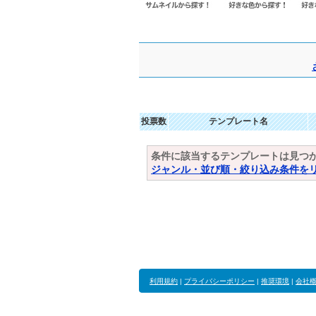
投票数
テンプレート名
条件に該当するテンプレートは見つ
ジャンル・並び順・絞り込み条件を
利用規約
|
プライバシーポリシー
|
推奨環境
|
会社