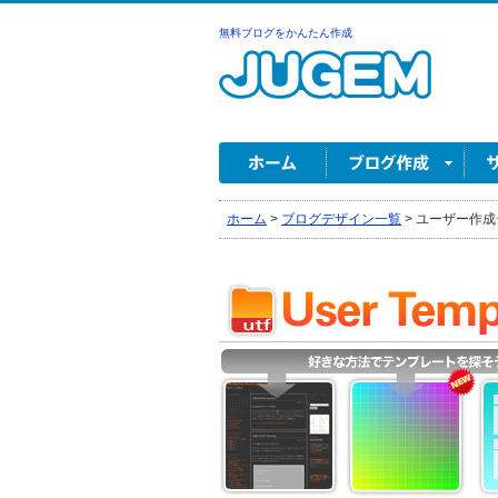
無料ブログをかんたん作成
ホーム
>
ブログデザイン一覧
>
ユーザー作成