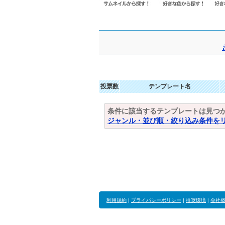
投票数
テンプレート名
条件に該当するテンプレートは見つ
ジャンル・並び順・絞り込み条件を
利用規約
|
プライバシーポリシー
|
推奨環境
|
会社