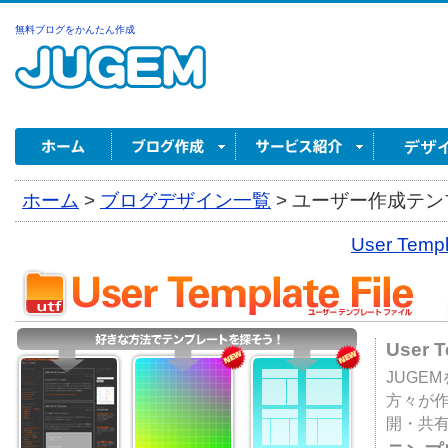
無料ブログをかんたん作成
ホーム
>
ブログデザイン一覧
>
ユーザー作成テンプ
User Tem
User 
JUGE
方々が
開・共