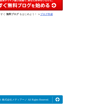
今すぐ
無料ブログ
をはじめよう！ ≫
ブログ作成
2021 株式会社メディアーノ All Rights Reserved.