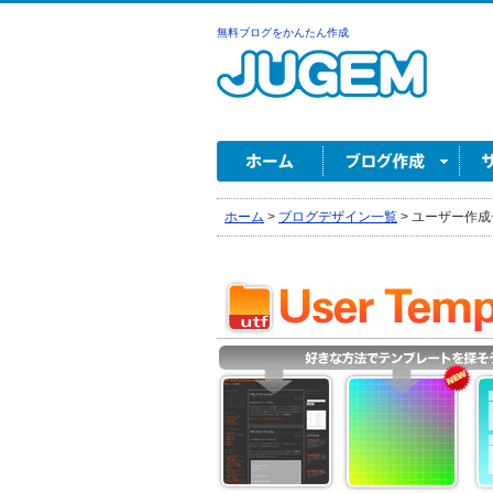
無料ブログをかんたん作成
ホーム
>
ブログデザイン一覧
>
ユーザー作成