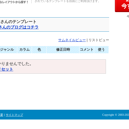
されているテンプレートを自由にご利用頂けます。
さんのテンプレート
さんのブログはコチラ
サムネイルビュー
| リストビュー
ジャンル
カラム
色
修正日時
コメント
使う
かりませんでした。
リセット
概要
|
サイトマップ
Copyright © 2003-