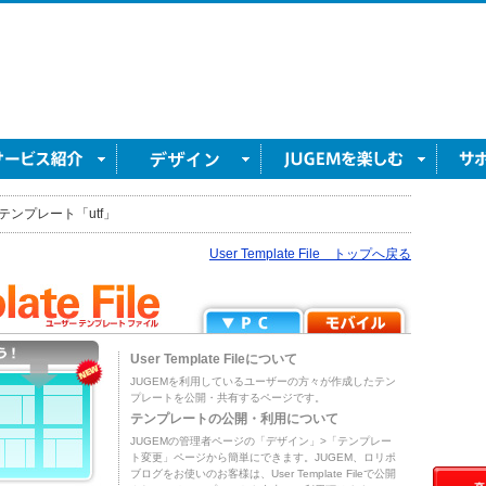
テンプレート「utf」
User Template File トップへ戻る
User Template Fileについて
JUGEMを利用しているユーザーの方々が作成したテン
プレートを公開・共有するページです。
テンプレートの公開・利用について
JUGEMの管理者ページの「デザイン」>「テンプレー
ト変更」ページから簡単にできます。JUGEM、ロリポ
ブログをお使いのお客様は、User Template Fileで公開