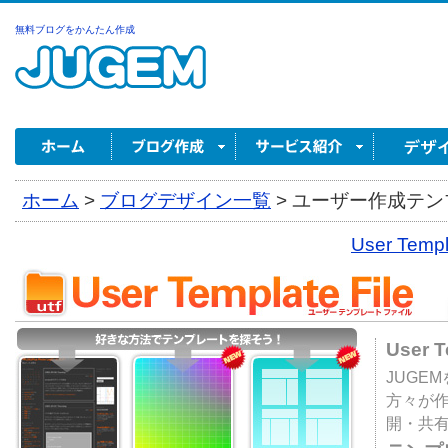
無料ブログをかんたん作成
ホーム
>
ブログデザイン一覧
>
ユーザー作成テンプ
User Tem
User 
JUGE
方々が
開・共