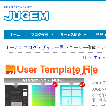
無料ブログをかんたん作成
ホーム
>
ブログデザイン一覧
>
ユーザー作成テンプ
User Tem
User 
JUGE
方々が
開・共