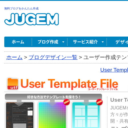
無料ブログをかんたん作成
ホーム
>
ブログデザイン一覧
>
ユーザー作成テンプ
User Tem
User 
JUGE
方々が
開・共