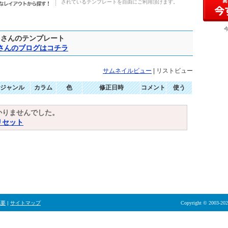
されているテンプレートを自由にご利用頂けます。
さんのテンプレート
さんのブログはコチラ
サムネイルビュー
| リストビュー
ジャンル
カラム
色
修正日時
コメント
使う
かりませんでした。
リセット
概要
|
サイトマップ
Copyright © 2003-