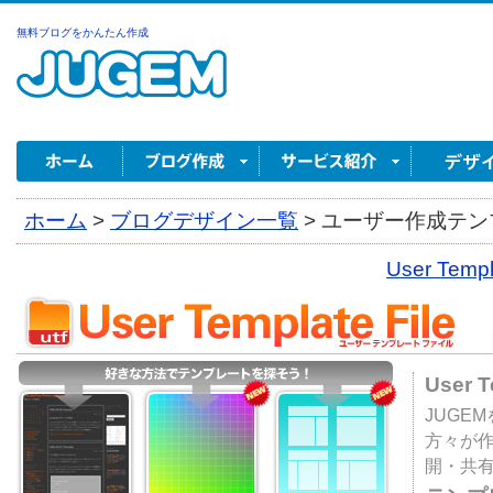
無料ブログをかんたん作成
ホーム
>
ブログデザイン一覧
>
ユーザー作成テンプ
User Tem
User 
JUGE
方々が
開・共