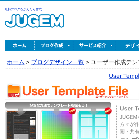
無料ブログをかんたん作成
ホーム
>
ブログデザイン一覧
>
ユーザー作成テンプ
User Tem
User 
JUGE
方々が
開・共