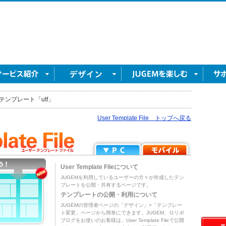
テンプレート「utf」
User Template File トップへ戻る
User Template Fileについて
JUGEMを利用しているユーザーの方々が作成したテン
プレートを公開・共有するページです。
テンプレートの公開・利用について
JUGEMの管理者ページの「デザイン」>「テンプレー
ト変更」ページから簡単にできます。JUGEM、ロリポ
ブログをお使いのお客様は、User Template Fileで公開