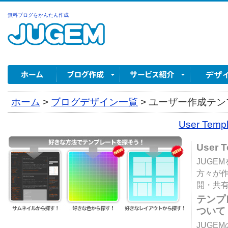
無料ブログをかんたん作成
ホーム
>
ブログデザイン一覧
>
ユーザー作成テンプ
User Tem
User 
JUGE
方々が
開・共
テンプ
ついて
JUGE