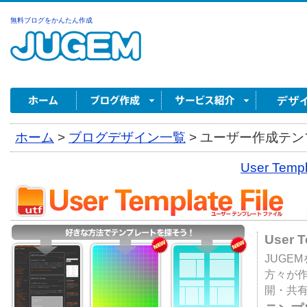
無料ブログをかんたん作成
ホーム
>
ブログデザイン一覧
>
ユーザー作成テンプ
User Tem
User 
JUGE
方々が
開・共