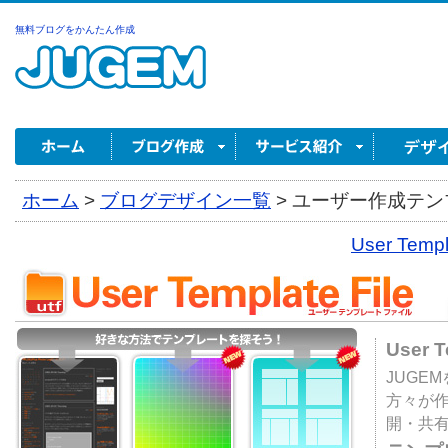
無料ブログをかんたん作成
ホーム
>
ブログデザイン一覧
>
ユーザー作成テンプ
User Tem
User 
JUGE
方々が
開・共