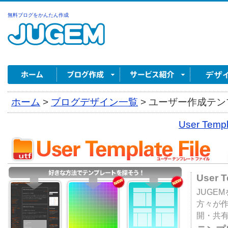
無料ブログをかんたん作成
ホーム
>
ブログデザイン一覧
>
ユーザー作成テンプ
User Tem
User 
JUGE
方々が
開・共