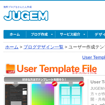
無料ブログをかんたん作成
ホーム
>
ブログデザイン一覧
>
ユーザー作成テンプ
User Tem
User 
JUGE
方々が
開・共