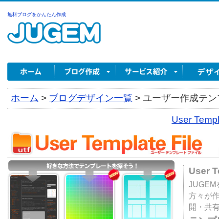
無料ブログをかんたん作成
ホーム
>
ブログデザイン一覧
>
ユーザー作成テンプ
User Tem
User 
JUGE
方々が
開・共