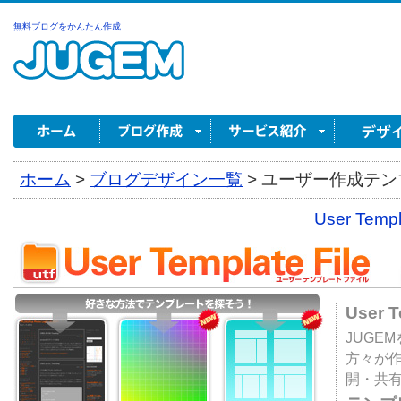
無料ブログをかんたん作成
ホーム
>
ブログデザイン一覧
>
ユーザー作成テンプ
User Tem
User 
JUGE
方々が
開・共