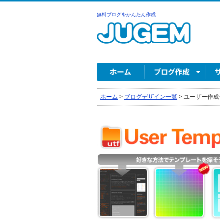
無料ブログをかんたん作成
ホーム
>
ブログデザイン一覧
>
ユーザー作成