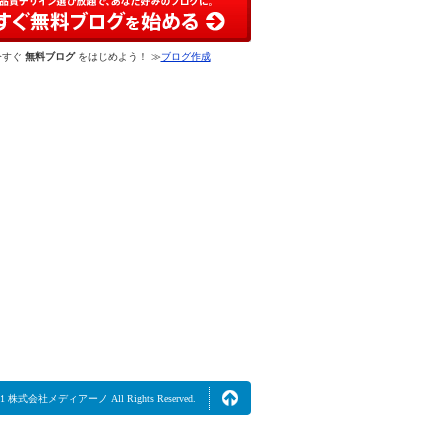
今すぐ
無料ブログ
をはじめよう！ ≫
ブログ作成
2021 株式会社メディアーノ All Rights Reserved.