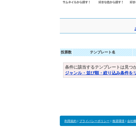
投票数
テンプレート名
条件に該当するテンプレートは見つ
ジャンル・並び順・絞り込み条件を
利用規約
|
プライバシーポリシー
|
推奨環境
|
会社