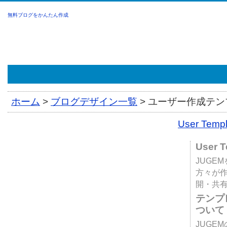
無料ブログをかんたん作成
ホーム
>
ブログデザイン一覧
>
ユーザー作成テンプ
User Tem
User 
JUGE
方々が
開・共