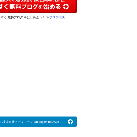
今すぐ
無料ブログ
をはじめよう！ ≫
ブログ作成
2021 株式会社メディアーノ All Rights Reserved.