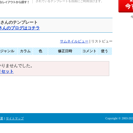
されているテンプレートを自由にご利用頂けます。
さんのテンプレート
さんのブログはコチラ
サムネイルビュー
| リストビュー
ジャンル
カラム
色
修正日時
コメント
使う
かりませんでした。
リセット
概要
|
サイトマップ
Copyright © 2003-