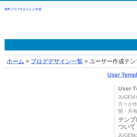
無料ブログをかんたん作成
ホーム
>
ブログデザイン一覧
>
ユーザー作成テンプ
User Tem
User 
JUGE
方々が
開・共