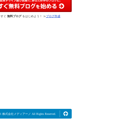
今すぐ
無料ブログ
をはじめよう！ ≫
ブログ作成
2021 株式会社メディアーノ All Rights Reserved.