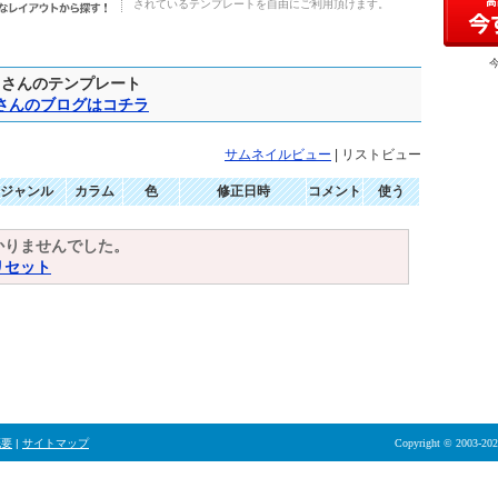
されているテンプレートを自由にご利用頂けます。
さんのテンプレート
さんのブログはコチラ
サムネイルビュー
| リストビュー
ジャンル
カラム
色
修正日時
コメント
使う
かりませんでした。
リセット
概要
|
サイトマップ
Copyright © 2003-