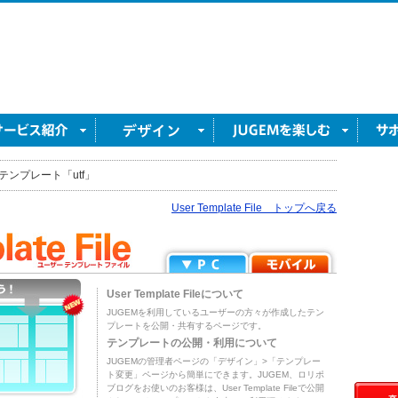
テンプレート「utf」
User Template File トップへ戻る
User Template Fileについて
JUGEMを利用しているユーザーの方々が作成したテン
プレートを公開・共有するページです。
テンプレートの公開・利用について
JUGEMの管理者ページの「デザイン」>「テンプレー
ト変更」ページから簡単にできます。JUGEM、ロリポ
ブログをお使いのお客様は、User Template Fileで公開