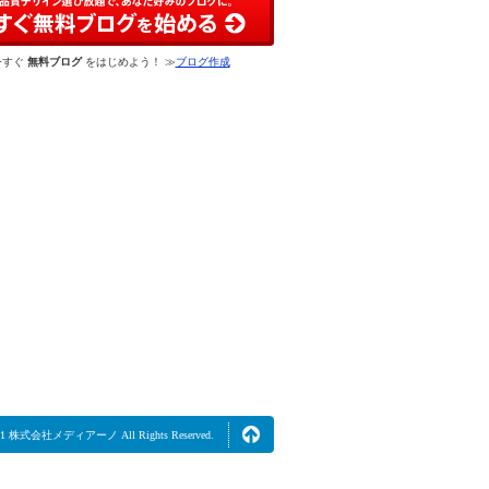
今すぐ
無料ブログ
をはじめよう！ ≫
ブログ作成
2021 株式会社メディアーノ All Rights Reserved.