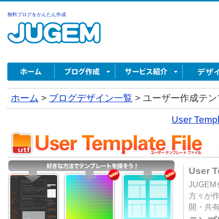
無料ブログをかんたん作成
ホーム
>
ブログデザイン一覧
>
ユーザー作成テンプ
User Tem
User 
JUGE
方々が
開・共