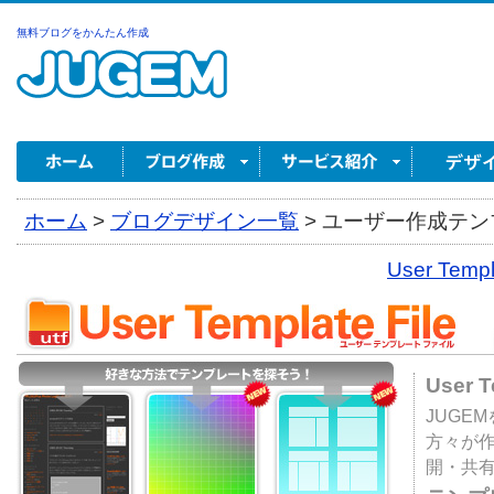
無料ブログをかんたん作成
ホーム
>
ブログデザイン一覧
>
ユーザー作成テンプ
User Tem
User 
JUGE
方々が
開・共