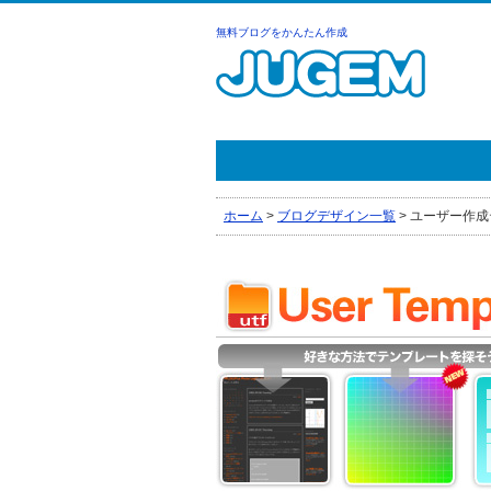
無料ブログをかんたん作成
ホーム
>
ブログデザイン一覧
>
ユーザー作成