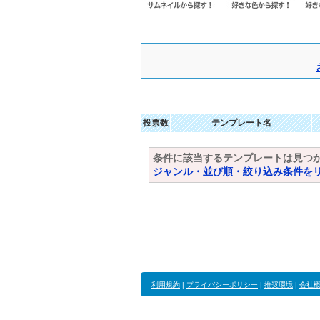
投票数
テンプレート名
条件に該当するテンプレートは見つ
ジャンル・並び順・絞り込み条件を
利用規約
|
プライバシーポリシー
|
推奨環境
|
会社