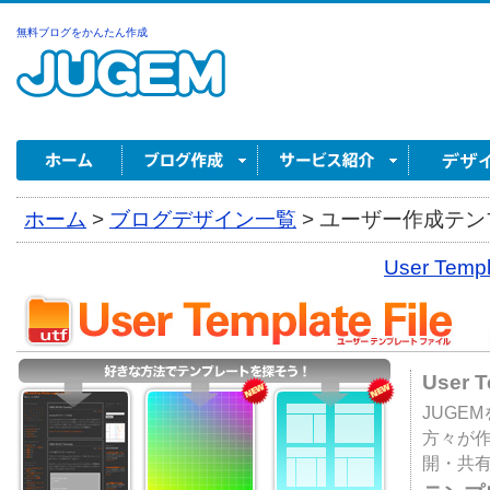
無料ブログをかんたん作成
ホーム
>
ブログデザイン一覧
>
ユーザー作成テンプ
User Tem
User 
JUGE
方々が
開・共