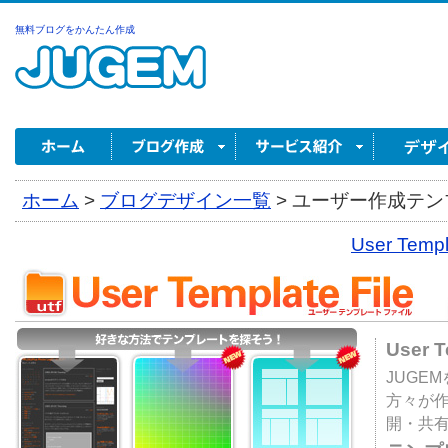
無料ブログをかんたん作成
ホーム
>
ブログデザイン一覧
>
ユーザー作成テンプ
User Tem
User 
JUGE
方々が
開・共