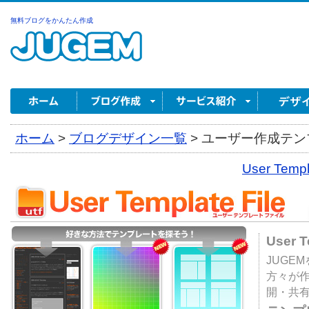
無料ブログをかんたん作成
ホーム
>
ブログデザイン一覧
>
ユーザー作成テンプ
User Tem
User 
JUGE
方々が
開・共