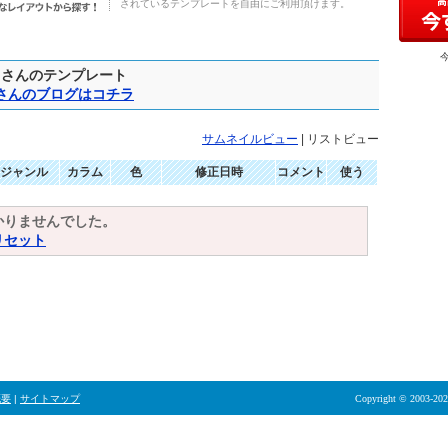
されているテンプレートを自由にご利用頂けます。
さんのテンプレート
さんのブログはコチラ
サムネイルビュー
| リストビュー
ジャンル
カラム
色
修正日時
コメント
使う
かりませんでした。
リセット
概要
|
サイトマップ
Copyright © 2003-