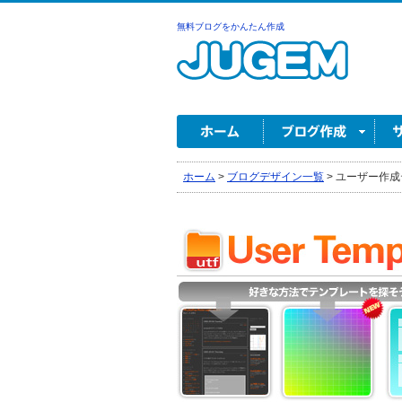
無料ブログをかんたん作成
ホーム
>
ブログデザイン一覧
>
ユーザー作成