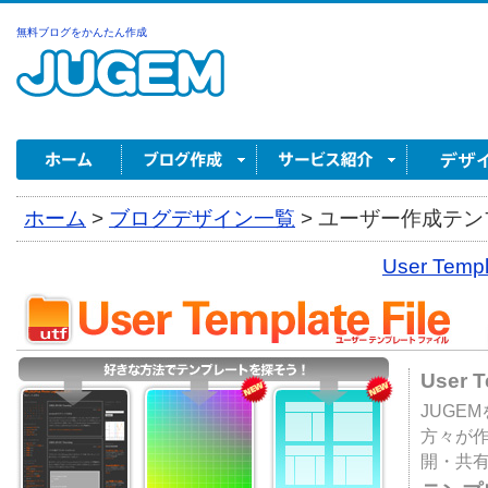
無料ブログをかんたん作成
ホーム
>
ブログデザイン一覧
>
ユーザー作成テンプ
User Tem
User 
JUGE
方々が
開・共