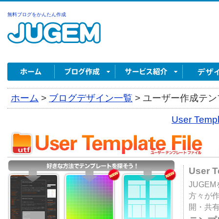
無料ブログをかんたん作成
ホーム
>
ブログデザイン一覧
>
ユーザー作成テンプ
User Tem
User 
JUGE
方々が
開・共