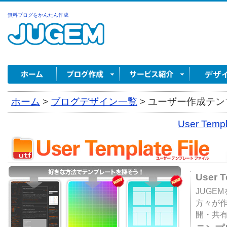
無料ブログをかんたん作成
ホーム
>
ブログデザイン一覧
>
ユーザー作成テンプ
User Tem
User 
JUGE
方々が
開・共