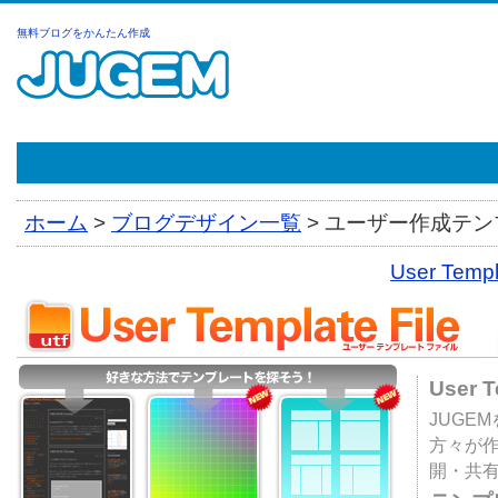
無料ブログをかんたん作成
ホーム
>
ブログデザイン一覧
>
ユーザー作成テンプ
User Tem
User 
JUGE
方々が
開・共