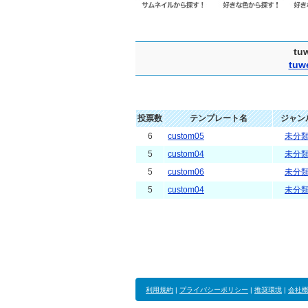
t
tu
投票数
テンプレート名
ジャン
6
custom05
未分
5
custom04
未分
5
custom06
未分
5
custom04
未分
利用規約
|
プライバシーポリシー
|
推奨環境
|
会社