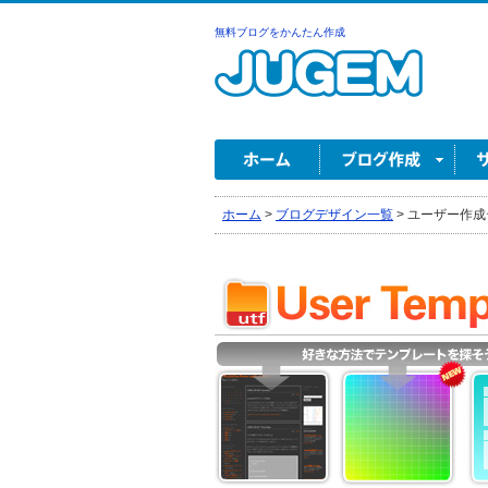
無料ブログをかんたん作成
ホーム
>
ブログデザイン一覧
>
ユーザー作成