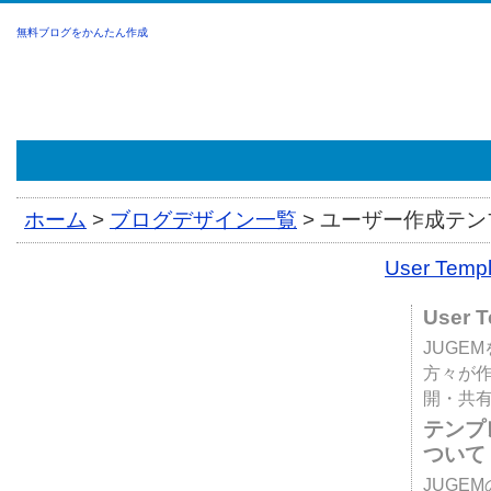
無料ブログをかんたん作成
ホーム
>
ブログデザイン一覧
>
ユーザー作成テンプ
User Tem
User 
JUGE
方々が
開・共