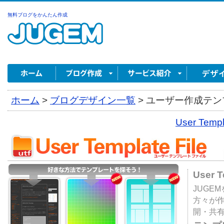
無料ブログをかんたん作成
ホーム
>
ブログデザイン一覧
>
ユーザー作成テンプ
User Tem
User 
JUGE
方々が
開・共