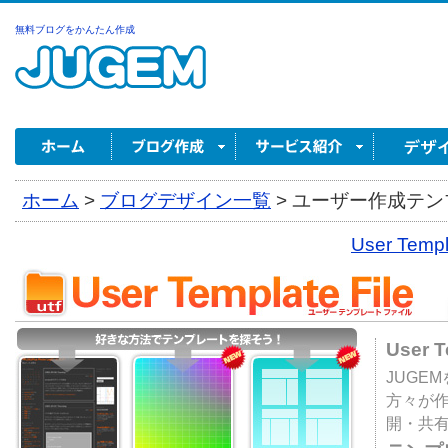
無料ブログをかんたん作成
ホーム
>
ブログデザイン一覧
>
ユーザー作成テンプ
User Tem
User 
JUGE
方々が
開・共