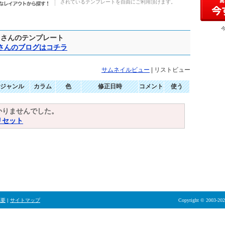
されているテンプレートを自由にご利用頂けます。
さんのテンプレート
さんのブログはコチラ
サムネイルビュー
| リストビュー
ジャンル
カラム
色
修正日時
コメント
使う
かりませんでした。
リセット
概要
|
サイトマップ
Copyright © 2003-