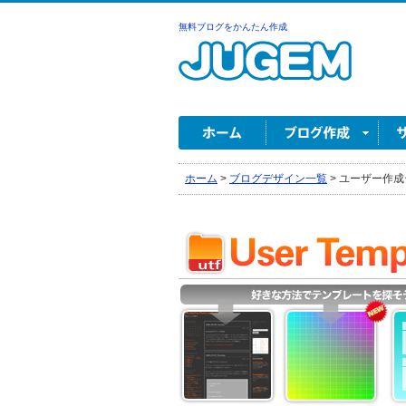
無料ブログをかんたん作成
ホーム
>
ブログデザイン一覧
>
ユーザー作成