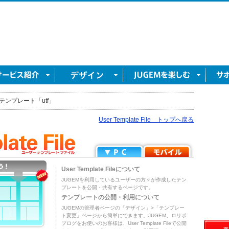
テンプレート「utf」
User Template File トップへ戻る
User Template Fileについて
JUGEMを利用しているユーザーの方々が作成したテン
プレートを公開・共有するページです。
テンプレートの公開・利用について
JUGEMの管理者ページの「デザイン」>「テンプレー
ト変更」ページから簡単にできます。JUGEM、ロリポ
ブログをお使いのお客様は、User Template Fileで公開