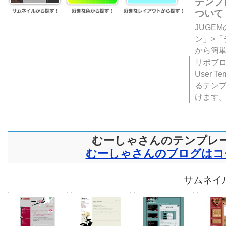
テンプ
ついて
JUGE
ン」>
から簡単
リポブ
User T
るテン
けます
むーしゃさんのテンプレ
むーしゃさんのブログはコ
サムネイル