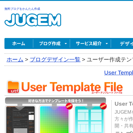
無料ブログをかんたん作成
ホーム
>
ブログデザイン一覧
>
ユーザー作成テンプ
User Tem
User 
JUGE
方々が
開・共