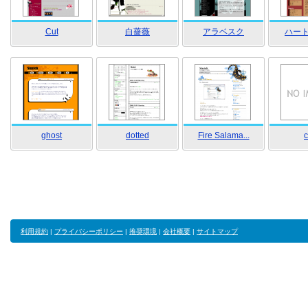
Cut
白薔薇
アラベスク
ハー
ghost
dotted
Fire Salama...
c
利用規約
|
プライバシーポリシー
|
推奨環境
|
会社概要
|
サイトマップ