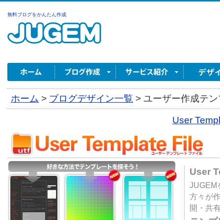
無料ブログをかんたん作成
ホーム
>
ブログデザイン一覧
>
ユーザー作成テンプ
User Tem
User 
JUGE
方々が
開・共