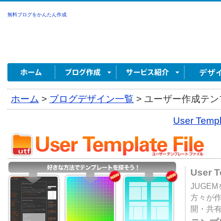
無料ブログをかんたん作成
ホーム
>
ブログデザイン一覧
>
ユーザー作成テンプ
User Tem
User 
JUGE
方々が
開・共