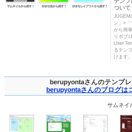
テンプ
ついて
JUGE
ン」>
から簡単
リポブ
User T
るテン
けます
berupyontaさんのテンプ
berupyontaさんのブログ
サムネイル