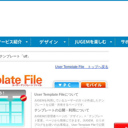
テンプレート「utf」
User Template File トップへ戻る
User Template Fileについて
JUGEMを利用しているユーザーの方々が作成したテン
プレートを公開・共有するページです。
テンプレートの公開・利用について
JUGEMの管理者ページの「デザイン」>「テンプレー
ト変更」ページから簡単にできます。JUGEM、ロリポ
ブログをお使いのお客様は、User Template Fileで公開