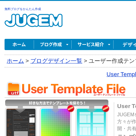
無料ブログをかんたん作成
ホーム
>
ブログデザイン一覧
>
ユーザー作成テンプ
User Tem
User 
JUGE
方々が
開・共