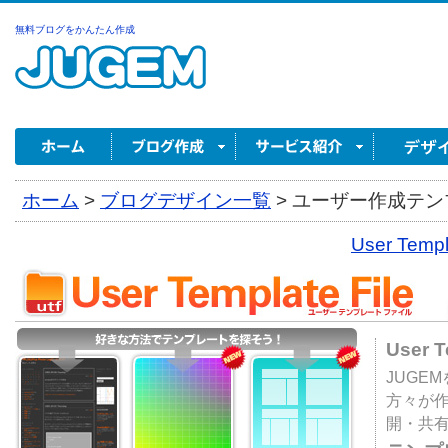
無料ブログをかんたん作成
ホーム
>
ブログデザイン一覧
>
ユーザー作成テンプ
User Tem
User 
JUGE
方々が
開・共