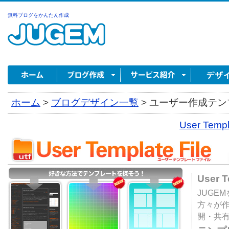
無料ブログをかんたん作成
ホーム
>
ブログデザイン一覧
>
ユーザー作成テンプ
User Tem
User 
JUGE
方々が
開・共