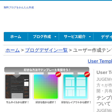
無料ブログをかんたん作成
ホーム
>
ブログデザイン一覧
>
ユーザー作成テンプ
User Tem
User 
JUGE
方々が
開・共
テンプ
ついて
JUGE