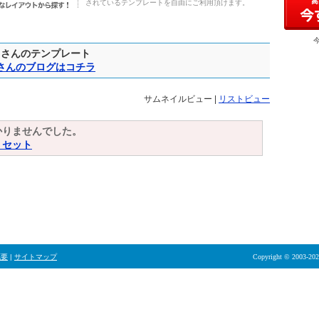
されているテンプレートを自由にご利用頂けます。
さんのテンプレート
さんのブログはコチラ
サムネイルビュー |
リストビュー
かりませんでした。
リセット
概要
|
サイトマップ
Copyright © 2003-