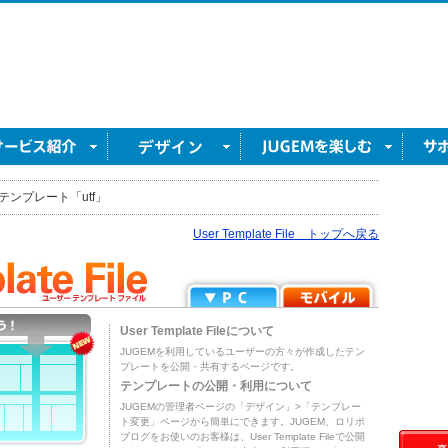
テンプレート「utf」
User Template File トップへ戻る
User Template Fileについて
JUGEMを利用しているユーザーの方々が作成したテン
プレートを公開・共有するページです。
テンプレートの公開・利用について
JUGEMの管理者ページの「デザイン」>「テンプレー
ト変更」ページから簡単にできます。JUGEM、ロリポ
ブログをお使いのお客様は、User Template Fileで公開